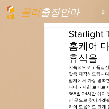
꼴리
출장안마
홈
Starli
홈케어 마
휴식을
지속적으로 고품질전
맞춤 제작해드립니다. 
업계에서 가장 명확한
니다. • 저희 로미로미 S
365일 24시간 쉬지
신 곳으로 찾아가겠습
하의 도움에도 크게 