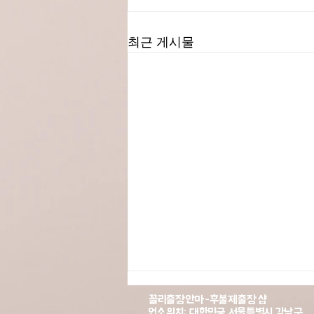
최근 게시물
꼴리출장안마-후불제출장샵​
​업소위치: 대한민국 서울특별시 강남구